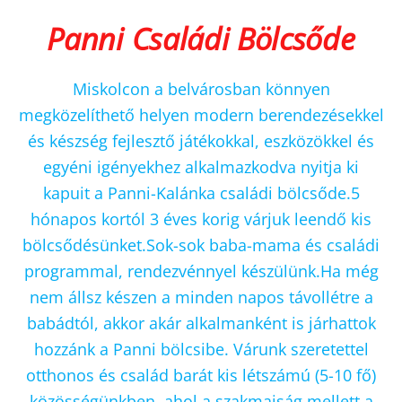
Panni Családi Bölcsőde
Miskolcon a belvárosban könnyen
megközelíthető helyen modern berendezésekkel
és készség fejlesztő játékokkal, eszközökkel és
egyéni igényekhez alkalmazkodva nyitja ki
kapuit a Panni-Kalánka családi bölcsőde.5
hónapos kortól 3 éves korig várjuk leendő kis
bölcsődésünket.Sok-sok baba-mama és családi
programmal, rendezvénnyel készülünk.Ha még
nem állsz készen a minden napos távollétre a
babádtól, akkor akár alkalmanként is járhattok
hozzánk a Panni bölcsibe. Várunk szeretettel
otthonos és család barát kis létszámú (5-10 fő)
közösségünkben, ahol a szakmaiság mellett a