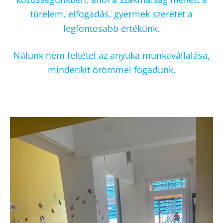
türelem, elfogadás, gyermek szeretet a
legfontosabb értékünk.
Nálunk nem feltétel az anyuka munkavállalása,
mindenkit örömmel fogadunk.